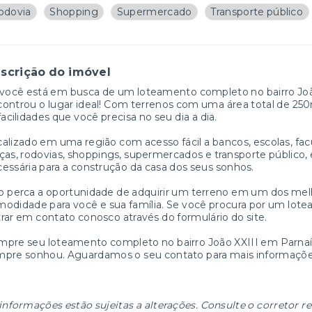
odovia
Shopping
Supermercado
Transporte público
scrição do imóvel
você está em busca de um loteamento completo no bairro João
ontrou o lugar ideal! Com terrenos com uma área total de 2
facilidades que você precisa no seu dia a dia.
alizado em uma região com acesso fácil a bancos, escolas, facul
ças, rodovias, shoppings, supermercados e transporte público,
essária para a construção da casa dos seus sonhos.
 perca a oportunidade de adquirir um terreno em um dos melho
odidade para você e sua família. Se você procura por um lot
rar em contato conosco através do formulário do site.
pre seu loteamento completo no bairro João XXIII em Parnaíb
mpre sonhou. Aguardamos o seu contato para mais informaçõe
informações estão sujeitas a alterações. Consulte o corretor r