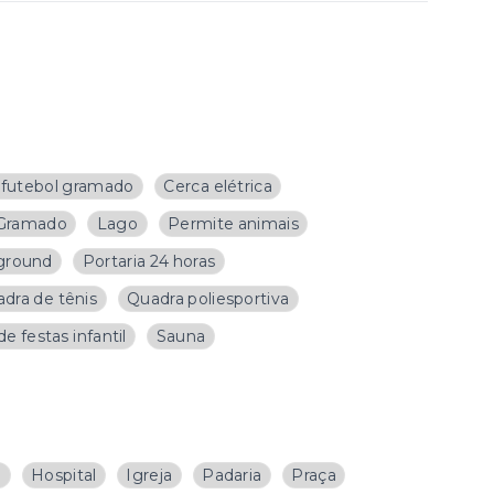
futebol gramado
Cerca elétrica
Gramado
Lago
Permite animais
ground
Portaria 24 horas
dra de tênis
Quadra poliesportiva
de festas infantil
Sauna
a
Hospital
Igreja
Padaria
Praça