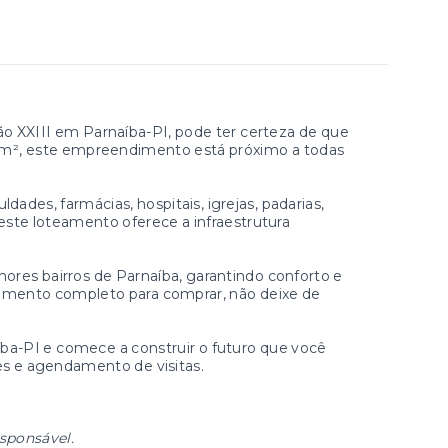
 XXIII em Parnaíba-PI, pode ter certeza de que
50m², este empreendimento está próximo a todas
dades, farmácias, hospitais, igrejas, padarias,
 este loteamento oferece a infraestrutura
res bairros de Parnaíba, garantindo conforto e
eamento completo para comprar, não deixe de
a-PI e comece a construir o futuro que você
s e agendamento de visitas.
esponsável.