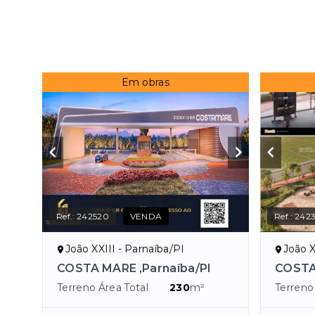
Em obras
Ref.:
242520
VENDA
Ref.:
242
João XXIII - Parnaíba/PI
João X
COSTA MARE ,Parnaíba/PI
COSTA
Terreno Área Total
230
m²
Terreno