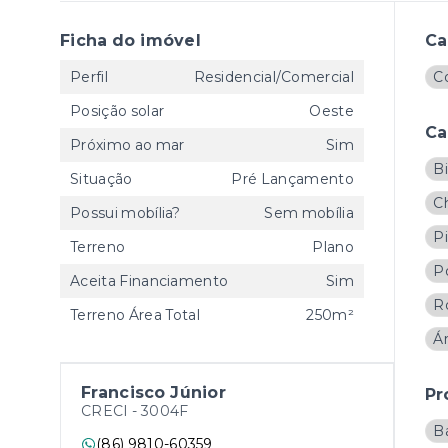
Ficha do imóvel
Ca
Perfil
Residencial/Comercial
Co
Posição solar
Oeste
Ca
Próximo ao mar
Sim
Bi
Situação
Pré Lançamento
C
Possui mobília?
Sem mobília
Pi
Terreno
Plano
Po
Aceita Financiamento
Sim
R
Terreno Área Total
250m²
Á
Francisco Júnior
Pr
CRECI -
3004F
B
(86) 9810-60359