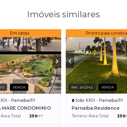
Imóveis similares
Em obras
Pronto para construi
395
VENDA
Ref.:
242242
VENDA
XIII - Parnaíba/PI
João XXIII - Parnaíba/PI
 MARE CONDOMINIO
Parnaíba Residence
 Área Total
250
m²
Terreno Área Total
250