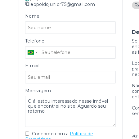
leopoldojunior75@gmail.com
R
Nome
De
Telefone
Se 
enc
as 
Loc
E-mail
pra
nec
Não
Mensagem
com
ent
Com
se
Concordo com a
Política de
As 