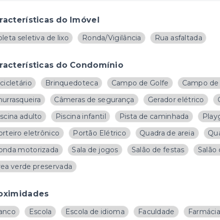
racterísticas do Imóvel
leta seletiva de lixo
Ronda/Vigilância
Rua asfaltada
racterísticas do Condomínio
cicletário
Brinquedoteca
Campo de Golfe
Campo de 
hurrasqueira
Câmeras de segurança
Gerador elétrico
scina adulto
Piscina infantil
Pista de caminhada
Play
rteiro eletrônico
Portão Elétrico
Quadra de areia
Qua
onda motorizada
Sala de jogos
Salão de festas
Salão 
rea verde preservada
oximidades
anco
Escola
Escola de idioma
Faculdade
Farmáci