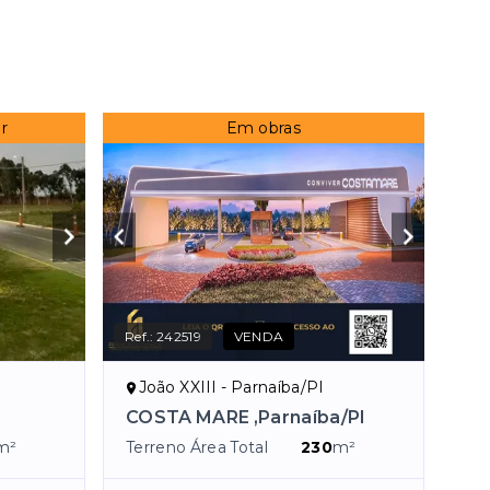
r
Em obras
Ref.:
242519
VENDA
João XXIII - Parnaíba/PI
COSTA MARE ,Parnaíba/PI
m²
Terreno Área Total
230
m²