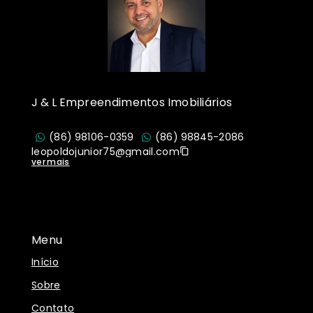
J & L Empreendimentos Imobiliários
(86) 98106-0359
(86) 98845-2086
leopoldojunior75@gmail.com
ver mais
Menu
Início
Sobre
Contato