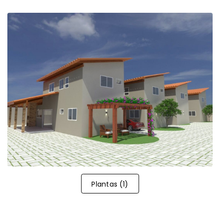
Plantas
(
1
)