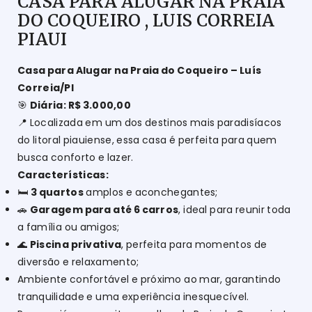
CASA PARA ALUGAR NA PRAIA
DO COQUEIRO , LUIS CORREIA
PIAUI
Casa para Alugar na Praia do Coqueiro – Luís
Correia/PI
🎯
Diária: R$ 3.000,00
📍 Localizada em um dos destinos mais paradisíacos
do litoral piauiense, essa casa é perfeita para quem
busca conforto e lazer.
Características:
🛏️
3 quartos
amplos e aconchegantes;
🚗
Garagem para até 6 carros
, ideal para reunir toda
a família ou amigos;
🌊
Piscina privativa
, perfeita para momentos de
diversão e relaxamento;
Ambiente confortável e próximo ao mar, garantindo
tranquilidade e uma experiência inesquecível.