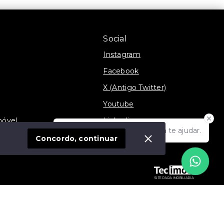
Social
Instagram
Facebook
X (Antigo Twitter)
Youtube
móvel
Linkedin
Olá! Estamos disponíveis para te ajudar.
TikTok
Concordo, continuar
SITE PARA IMOBILIARIA