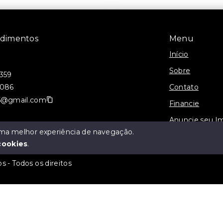
ndimentos
Menu
Início
Sobre
0359
Contato
2086
75@gmail.com
Financie
Anuncie seu I
 uma melhor experiência de navegação.
cookies
.
s - Todos os direitos