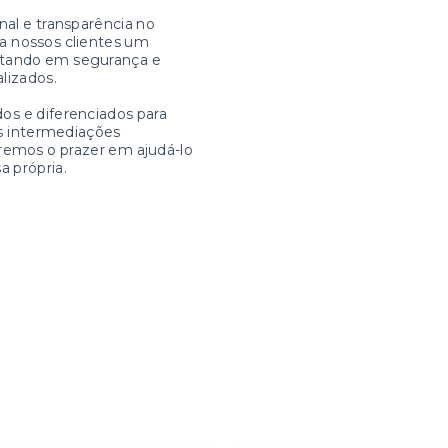
nal e transparência no
a nossos clientes um
ltando em segurança e
alizados.
os e diferenciados para
as intermediações
eremos o prazer em ajudá-lo
a própria.