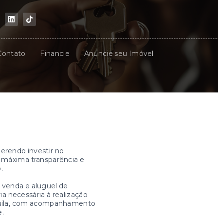
Contato
Financie
Anuncie seu Imóvel
erendo investir no
a máxima transparência e
.
 venda e aluguel de
a necessária à realização
quila, com acompanhamento
e.