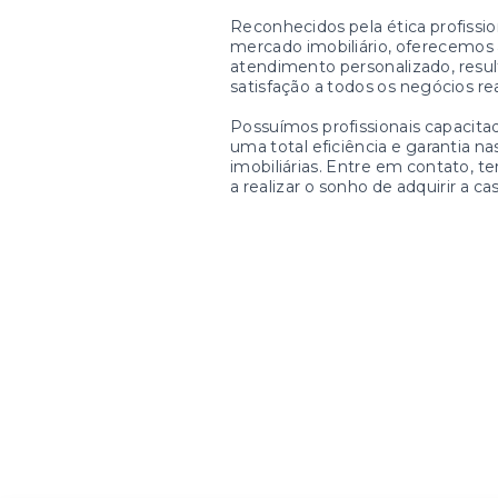
Reconhecidos pela ética profissio
mercado imobiliário, oferecemos 
atendimento personalizado, resu
satisfação a todos os negócios re
Possuímos profissionais capacitad
uma total eficiência e garantia n
imobiliárias. Entre em contato, t
a realizar o sonho de adquirir a cas