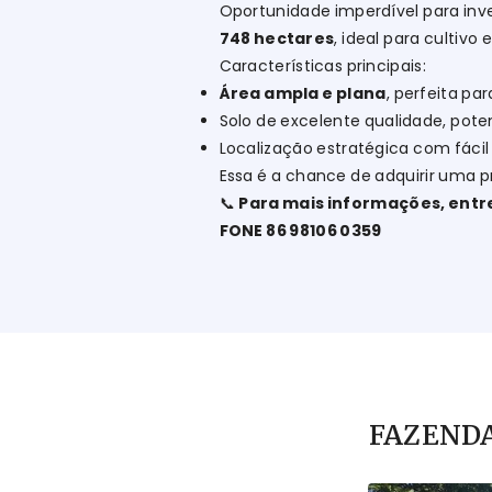
Oportunidade imperdível para inv
748 hectares
, ideal para cultivo 
Características principais:
Área ampla e plana
, perfeita par
Solo de excelente qualidade, poten
Localização estratégica com fácil
Essa é a chance de adquirir uma p
📞
Para mais informações, ent
FONE 86 98106 0359
FAZENDA