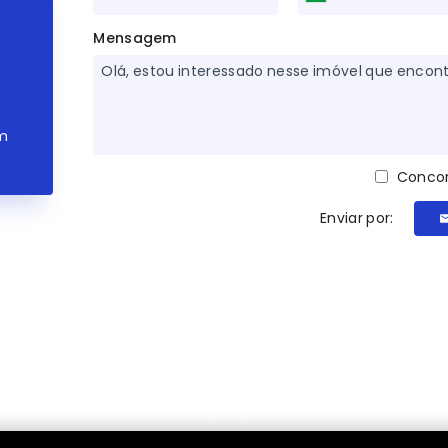
Mensagem
om
Concor
Enviar por: