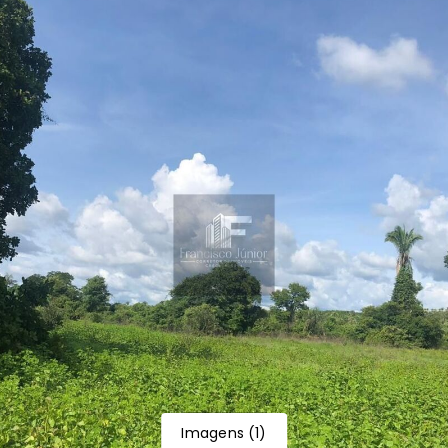
Imagens
(
1
)