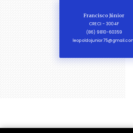
Francisco Júnior
CRECI -
3004F
(86) 9810-60359
leopoldojunior75@gmail.c