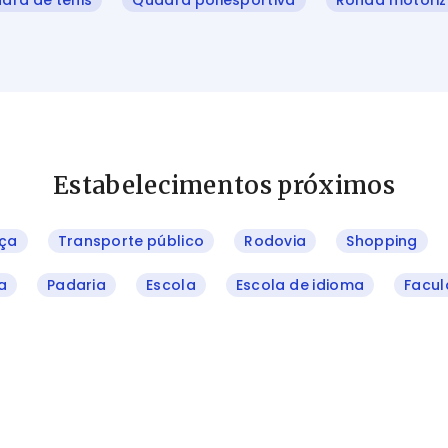
dra de tênis
Quadra poliesportiva
Ronda motori
Estabelecimentos próximos
ça
Transporte público
Rodovia
Shopping
a
Padaria
Escola
Escola de idioma
Facu