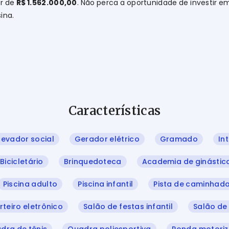
or de
R$ 1.562.000,00
. Não perca a oportunidade de investir e
ina.
Características
levador social
Gerador elétrico
Gramado
In
Bicicletário
Brinquedoteca
Academia de ginástic
Piscina adulto
Piscina infantil
Pista de caminhad
rteiro eletrônico
Salão de festas infantil
Salão de