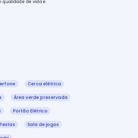
m qualidade de vida e
terfone
Cerca elétrica
a
Área verde preservada
a
Portão Elétrico
 festas
Sala de jogos