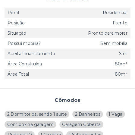
Perfil
Residencial
Posição
Frente
Situação
Pronto para morar
Possui mobília?
Sem mobília
Aceita Financiamento
Sim
Área Construída
80m²
Área Total
80m²
Cômodos
2 Dormitórios, sendo 1 suíte
2 Banheiros
1 Vaga
Com box na garagem
Garagem Coberta
1 Sala de TV
1 Cozinha
1 Sala de jantar