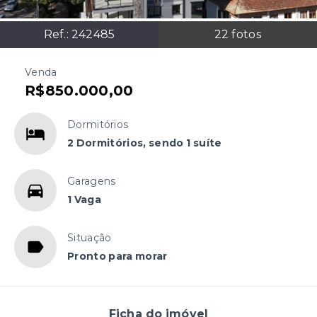
Ref.:
242485
22
fotos
Venda
R$850.000,00
Dormitórios
2 Dormitórios, sendo 1 suíte
Garagens
1 Vaga
Situação
Pronto para morar
Ficha do imóvel