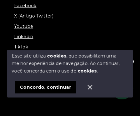
Facebook
X (Antigo Twitter)
Youtube
Linkedin
TikTok
Esse site utiliza
cookies
, que possibilitam uma
melhor experiência de navegação.
Ao continuar,
Olá! Estamos disponíveis para te ajudar.
você concorda com o uso de
cookies
.
© Copyright 2026 - J & L Empreendimentos
Imobiliários - Todos os direitos reservados
Concordo, continuar
SITE PARA IMOBILIARIA
Início
Histórico
Favoritos