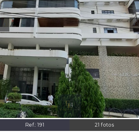
Ref.:
191
21
fotos