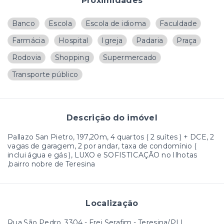
Proximidades
Banco
Escola
Escola de idioma
Faculdade
Farmácia
Hospital
Igreja
Padaria
Praça
Rodovia
Shopping
Supermercado
Transporte público
Descrição do imóvel
Pallazo San Pietro, 197,20m, 4 quartos ( 2 suítes ) + DCE, 2
vagas de garagem, 2 por andar, taxa de condomínio (
inclui água e gás ), LUXO e SOFISTICAÇÃO no Ilhotas
,bairro nobre de Teresina
Localização
Rua São Pedro, 3304 - Frei Serafim - Teresina/PI |