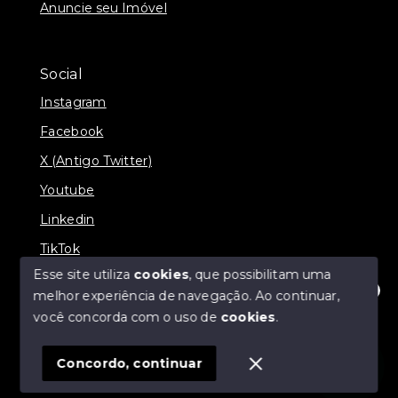
Anuncie seu Imóvel
Social
Instagram
Facebook
X (Antigo Twitter)
Youtube
Linkedin
TikTok
Esse site utiliza
cookies
, que possibilitam uma
melhor experiência de navegação.
Ao continuar,
Olá! Estamos disponíveis para te ajudar.
você concorda com o uso de
cookies
.
© Copyright 2026 - J & L Empreendimentos
Imobiliários - Todos os direitos reservados
Concordo, continuar
SITE PARA IMOBILIARIA