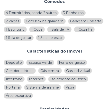
Cômodos
4 Dormitórios, sendo 2 suítes
3 Banheiros
2 Vagas
Com box na garagem
Garagem Coberta
1 Escritório
1 Copa
1 Sala de TV
1 Cozinha
1 Sala de jantar
1 Sala de estar
Características do Imóvel
Depósito
Espaço verde
Forro de gesso
Gerador elétrico
Gás central
Gás individual
Interfone
Internet
Isolamento acústico
Portaria
Sistema de alarme
Vigia
Área esportiva