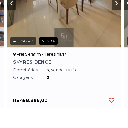
Ref.:
242413
VENDA
Frei Serafim - Teresina/PI
SKY RESIDENCE
Dormitórios
3
, sendo
1
suíte
Garagens
2
R$458.888,00