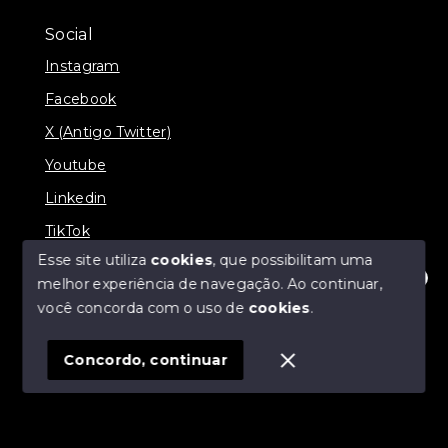
Social
Instagram
Facebook
X (Antigo Twitter)
Youtube
Linkedin
TikTok
Esse site utiliza
cookies
, que possibilitam uma
melhor experiência de navegação.
Ao continuar,
Olá! Estamos disponíveis para te ajudar.
você concorda com o uso de
cookies
.
© Copyright 2026 - J & L Empreendimentos
Imobiliários - Todos os direitos reservados
Concordo, continuar
SITE PARA IMOBILIARIA