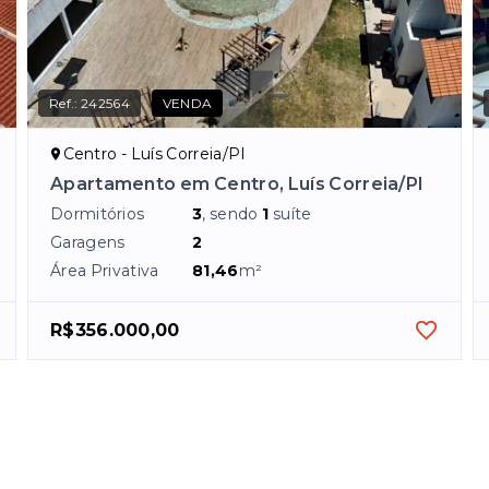
Ref.:
242564
VENDA
Centro - Luís Correia/PI
Apartamento em Centro, Luís Correia/PI
Dormitórios
3
, sendo
1
suíte
Garagens
2
Área Privativa
81,46
m²
R$356.000,00