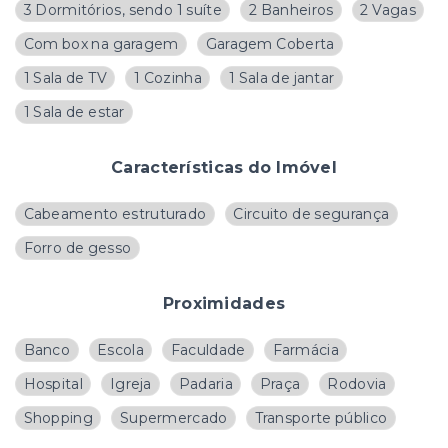
3 Dormitórios, sendo 1 suíte
2 Banheiros
2 Vagas
Com box na garagem
Garagem Coberta
1 Sala de TV
1 Cozinha
1 Sala de jantar
1 Sala de estar
Características do Imóvel
Cabeamento estruturado
Circuito de segurança
Forro de gesso
Proximidades
Banco
Escola
Faculdade
Farmácia
Hospital
Igreja
Padaria
Praça
Rodovia
Shopping
Supermercado
Transporte público