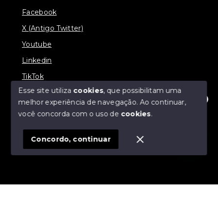
Facebook
X (Antigo Twitter)
Youtube
Linkedin
TikTok
Esse site utiliza
cookies
, que possibilitam uma
melhor experiência de navegação.
Ao continuar,
Olá! Estamos disponíveis para te ajudar.
você concorda com o uso de
cookies
.
© Copyright 2026 - J & L Empreendimentos
Imobiliários - Todos os direitos reservados
Concordo, continuar
SITE PARA IMOBILIARIA
Início
Histórico
Favoritos