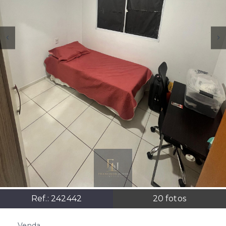
Ref.:
242442
20
fotos
Venda