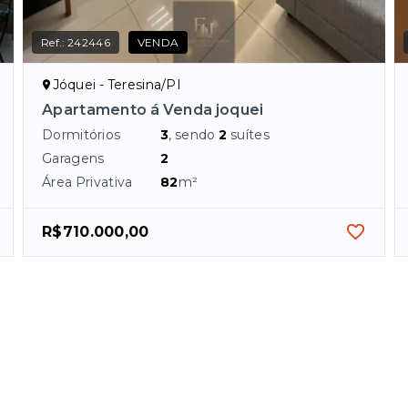
Ref.:
242446
VENDA
Jóquei - Teresina/PI
Apartamento á Venda joquei
Dormitórios
3
, sendo
2
suítes
Garagens
2
Área Privativa
82
m²
R$710.000,00