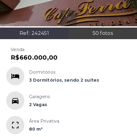
Ref.:
242451
50
fotos
Venda
R$660.000,00
Dormitórios
3 Dormitórios, sendo 2 suítes
Garagens
2 Vagas
Área Privativa
80 m²