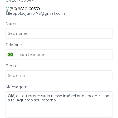
CRECI -
3004F
(86) 9810-60359
leopoldojunior75@gmail.com
Nome
Telefone
E-mail
Mensagem