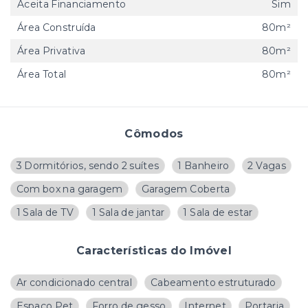
Aceita Financiamento
Sim
Área Construída
80m²
Área Privativa
80m²
Área Total
80m²
Cômodos
3 Dormitórios, sendo 2 suítes
1 Banheiro
2 Vagas
Com box na garagem
Garagem Coberta
1 Sala de TV
1 Sala de jantar
1 Sala de estar
Características do Imóvel
Ar condicionado central
Cabeamento estruturado
Espaço Pet
Forro de gesso
Internet
Portaria