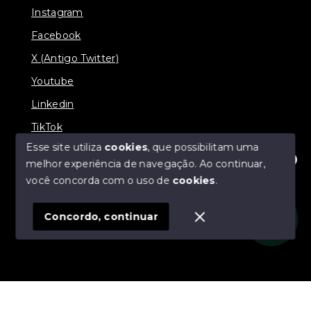
Instagram
Facebook
X (Antigo Twitter)
Youtube
Linkedin
TikTok
Esse site utiliza
cookies
, que possibilitam uma
melhor experiência de navegação.
Ao continuar,
Olá! Estamos disponíveis para te ajudar.
você concorda com o uso de
cookies
.
© Copyright 2026 - J & L Empreendimentos
Imobiliários - Todos os direitos reservados
Concordo, continuar
SITE PARA IMOBILIARIA
Início
Histórico
Favoritos