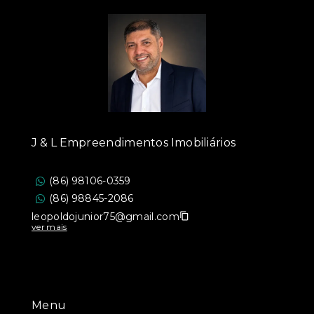
J & L Empreendimentos Imobiliários
(86) 98106-0359
(86) 98845-2086
leopoldojunior75@gmail.com
ver mais
Menu