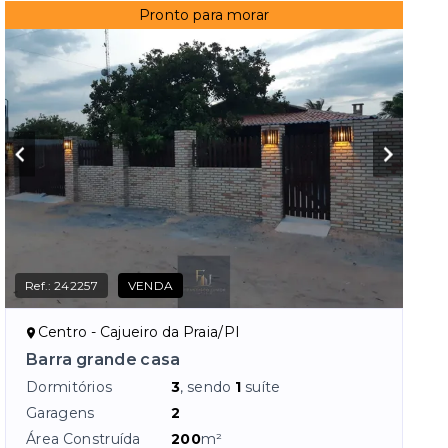
Pronto para morar
Ref.:
242257
VENDA
Centro - Cajueiro da Praia/PI
Barra grande casa
Dormitórios
3
, sendo
1
suíte
Garagens
2
Área Construída
200
m²