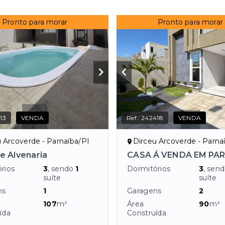
Pronto para morar
Pronto para morar
13
VENDA
Ref.:
242418
VENDA
 Arcoverde - Parnaíba/PI
Dirceu Arcoverde - Parna
e Alvenaria
CASA Á VENDA EM PA
rios
3
, sendo
1
Dormitórios
3
, sen
suíte
suíte
ns
1
Garagens
2
107
m²
Área
90
m²
ída
Construída