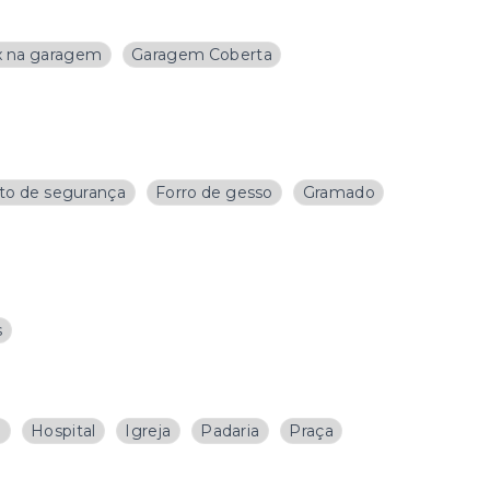
 na garagem
Garagem Coberta
ito de segurança
Forro de gesso
Gramado
s
a
Hospital
Igreja
Padaria
Praça