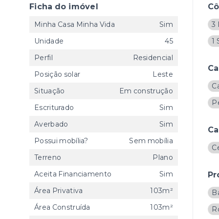
Ficha do imóvel
C
Minha Casa Minha Vida
Sim
3 
Unidade
45
1 
Perfil
Residencial
Ca
Posição solar
Leste
C
Situação
Em construção
P
Escriturado
Sim
Averbado
Sim
Ca
Possui mobília?
Sem mobília
Ce
Terreno
Plano
Aceita Financiamento
Sim
Pr
Área Privativa
103m²
B
Área Construída
103m²
R