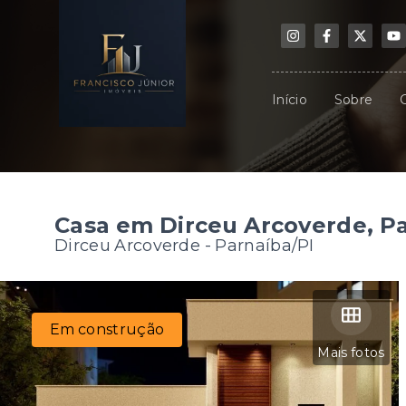
Início
Sobre
Casa em Dirceu Arcoverde, P
Dirceu Arcoverde - Parnaíba/PI
Em construção
Mais fotos