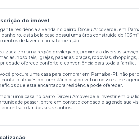
scrição do imóvel
gante residência à venda no bairro Dirceu Arcoverde, em Parna
banheiro, esta bela casa possui uma área construída de 103
entos de lazer e confraternização.
alizada em uma região privilegiada, próxima a diversos serviço
mácias, hospitais, igrejas, padarias, praças, rodovias, shopping
priedade oferece conforto e conveniência para toda a família.
você procura uma casa para comprar em Parnaíba-PI, não perc
contato através do formulário disponível no nosso site e agend
efícios que esta encantadora residência pode oferecer.
prar uma casa no bairro Dirceu Arcoverde é investir em quali
rtunidade passar, entre em contato conosco e agende sua vis
a encontrar o lar dos seus sonhos.
calização