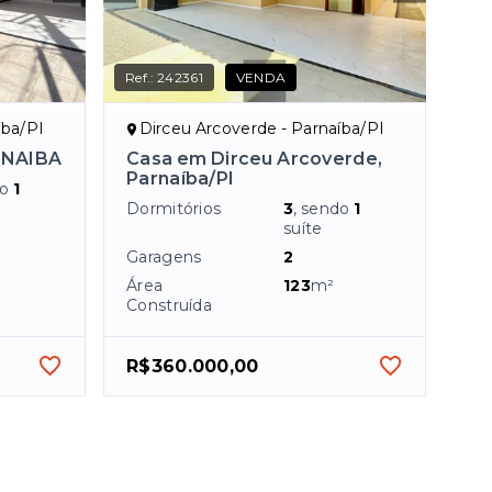
Ref.:
242361
VENDA
íba/PI
Dirceu Arcoverde - Parnaíba/PI
RNAIBA
Casa em Dirceu Arcoverde,
Parnaíba/PI
do
1
Dormitórios
3
, sendo
1
suíte
Garagens
2
Área
123
m²
Construída
R$360.000,00