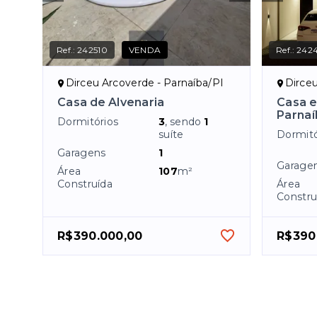
Ref.:
242510
VENDA
Ref.:
242
Dirceu Arcoverde - Parnaíba/PI
Dirceu
Casa de Alvenaria
Casa e
Parnaí
Dormitórios
3
, sendo
1
suíte
Dormitó
Garagens
1
Garage
Área
107
m²
Construída
Área
Constru
R$390.000,00
R$390