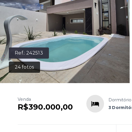
Ref.:
242513
24
fotos
Venda
Dormitório
R$390.000,00
3 Dormitór