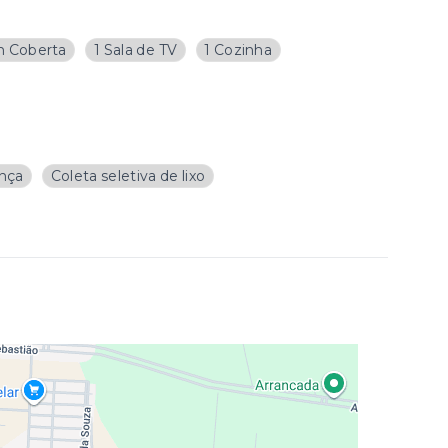
 Coberta
1 Sala de TV
1 Cozinha
ança
Coleta seletiva de lixo