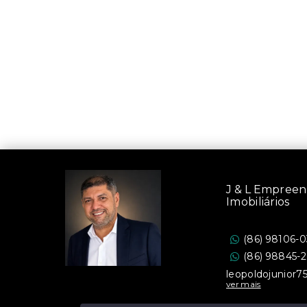
J & L Empree
Imobiliários
(86) 98106-
(86) 98845-
leopoldojunior
ver mais