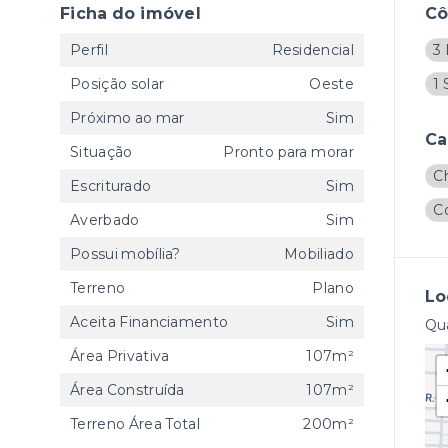
Ficha do imóvel
C
Perfil
Residencial
3 
Posição solar
Oeste
1 
Próximo ao mar
Sim
Ca
Situação
Pronto para morar
C
Escriturado
Sim
C
Averbado
Sim
Possui mobília?
Mobiliado
Terreno
Plano
Lo
Aceita Financiamento
Sim
Qua
Área Privativa
107m²
Área Construída
107m²
Terreno Área Total
200m²