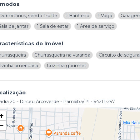
ômodos
Dormitórios, sendo 1 suíte
1 Banheiro
1 Vaga
Garagem
Sala de jantar
1 Sala de estar
1 Área de serviço
racterísticas do Imóvel
hurrasqueira
Churrasqueira na varanda
Circuito de segur
ozinha americana
Cozinha gourmet
calização
dra 20 - Dirceu Arcoverde - Parnaíba/PI
- 64211-257
+
−