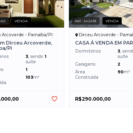
460
VENDA
Ref.:
242418
VENDA
 Arcoverde - Parnaíba/PI
Dirceu Arcoverde - Parna
m Dirceu Arcoverde,
CASA Á VENDA EM PA
ba/PI
Dormitórios
3
, sen
rios
3
, sendo
1
suíte
suíte
Garagens
2
ns
1
Área
90
m²
103
m²
Construída
ída
.000,00
R$290.000,00