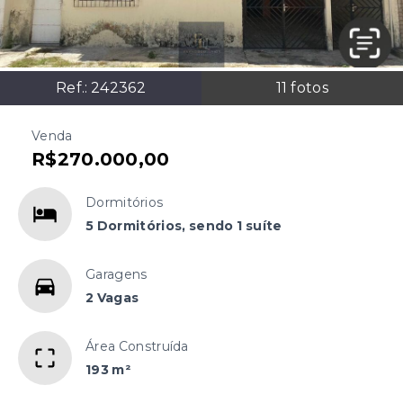
Ref.:
242362
11
fotos
Venda
R$270.000,00
Dormitórios
5 Dormitórios, sendo 1 suíte
Garagens
2 Vagas
Área Construída
193 m²