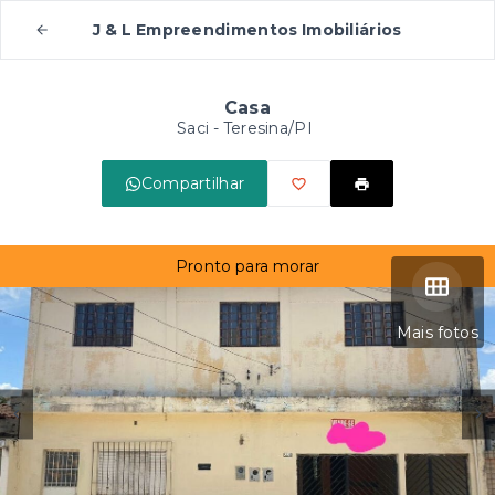
J & L Empreendimentos Imobiliários
Casa
Saci - Teresina/PI
Compartilhar
Pronto para morar
Mais fotos