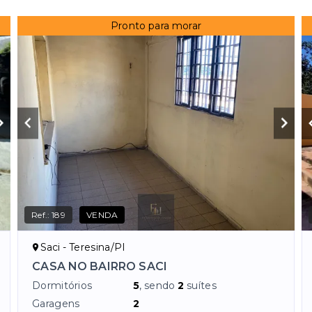
Pronto para morar
Ref.:
189
VENDA
Saci - Teresina/PI
CASA NO BAIRRO SACI
Dormitórios
5
, sendo
2
suítes
Garagens
2