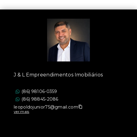
J & L Empreendimentos Imobiliários
(86) 98106-0359
(86) 98845-2086
leopoldojunior75@gmail.com
ver mais