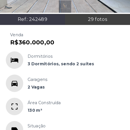
Ref.:
242489
29
fotos
Venda
R$360.000,00
Dormitórios
3 Dormitórios, sendo 2 suítes
Garagens
2 Vagas
Área Construída
130 m²
Situação