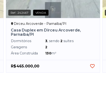
Ref.:
242467
VENDA
Dirceu Arcoverde - Parnaíba/PI
Casa Duplex em Dirceu Arcoverde,
Parnaíba/PI
Dormitórios
3
, sendo
2
suítes
Garagens
2
Área Construída
130
m²
R$465.000,00