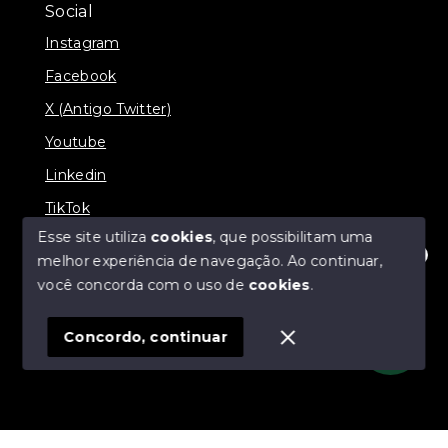
Social
Instagram
Facebook
X (Antigo Twitter)
Youtube
Linkedin
TikTok
Esse site utiliza
cookies
, que possibilitam uma
melhor experiência de navegação.
Ao continuar,
Olá! Estamos disponíveis para te ajudar.
você concorda com o uso de
cookies
.
© Copyright 2026 - J & L Empreendimentos
Imobiliários - Todos os direitos reservados
Concordo, continuar
SITE PARA IMOBILIARIA