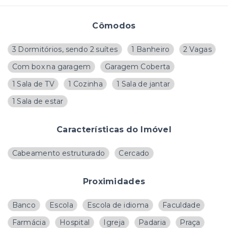
Cômodos
3 Dormitórios, sendo 2 suítes
1 Banheiro
2 Vagas
Com box na garagem
Garagem Coberta
1 Sala de TV
1 Cozinha
1 Sala de jantar
1 Sala de estar
Características do Imóvel
Cabeamento estruturado
Cercado
Proximidades
Banco
Escola
Escola de idioma
Faculdade
Farmácia
Hospital
Igreja
Padaria
Praça