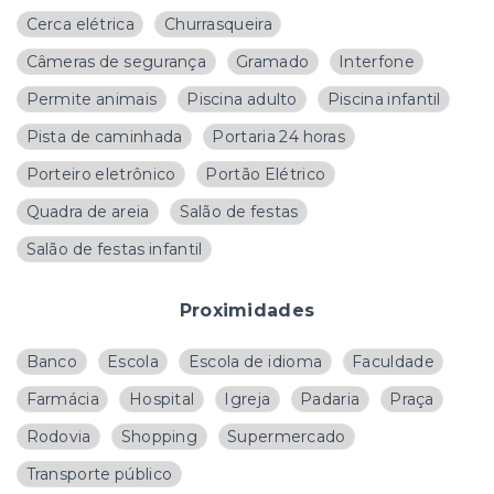
Cerca elétrica
Churrasqueira
Câmeras de segurança
Gramado
Interfone
Permite animais
Piscina adulto
Piscina infantil
Pista de caminhada
Portaria 24 horas
Porteiro eletrônico
Portão Elétrico
Quadra de areia
Salão de festas
Salão de festas infantil
Proximidades
Banco
Escola
Escola de idioma
Faculdade
Farmácia
Hospital
Igreja
Padaria
Praça
Rodovia
Shopping
Supermercado
Transporte público