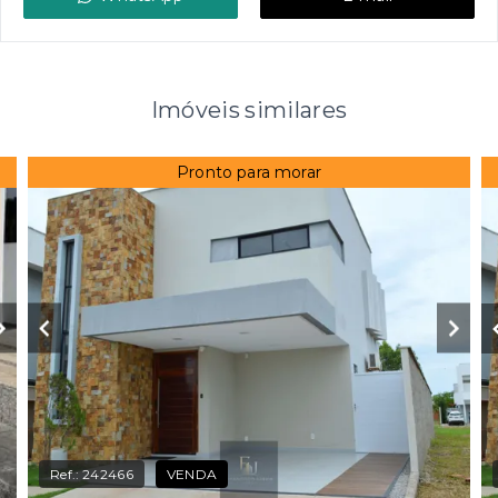
Imóveis similares
Pronto para morar
Ref.:
242466
VENDA