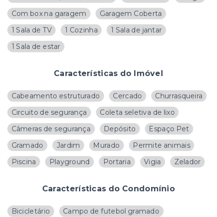
Com box na garagem
Garagem Coberta
1 Sala de TV
1 Cozinha
1 Sala de jantar
1 Sala de estar
Características do Imóvel
Cabeamento estruturado
Cercado
Churrasqueira
Circuito de segurança
Coleta seletiva de lixo
Câmeras de segurança
Depósito
Espaço Pet
Gramado
Jardim
Murado
Permite animais
Piscina
Playground
Portaria
Vigia
Zelador
Características do Condomínio
Bicicletário
Campo de futebol gramado