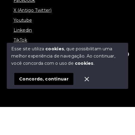
Facebook
X (Antigo Twitter)
Youtube
Linkedin
TikTok
Esse site utiliza
cookies
, que possibilitam uma
melhor experiência de navegação.
Ao continuar,
Olá! Estamos disponíveis para te ajudar.
você concorda com o uso de
cookies
.
© Copyright 2026 - J & L Empreendimentos
Imobiliários - Todos os direitos reservados
Concordo, continuar
SITE PARA IMOBILIARIA
Início
Histórico
Favoritos