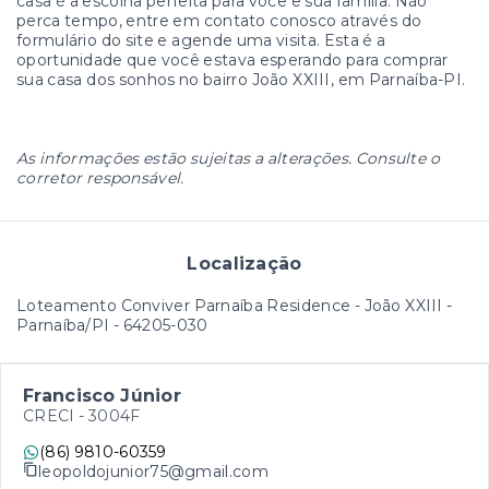
casa é a escolha perfeita para você e sua família. Não
perca tempo, entre em contato conosco através do
formulário do site e agende uma visita. Esta é a
oportunidade que você estava esperando para comprar
sua casa dos sonhos no bairro João XXIII, em Parnaíba-PI.
As informações estão sujeitas a alterações. Consulte o
corretor responsável.
Localização
Loteamento Conviver Parnaíba Residence - João XXIII -
Parnaíba/PI
- 64205-030
Francisco Júnior
CRECI -
3004F
(86) 9810-60359
leopoldojunior75@gmail.com