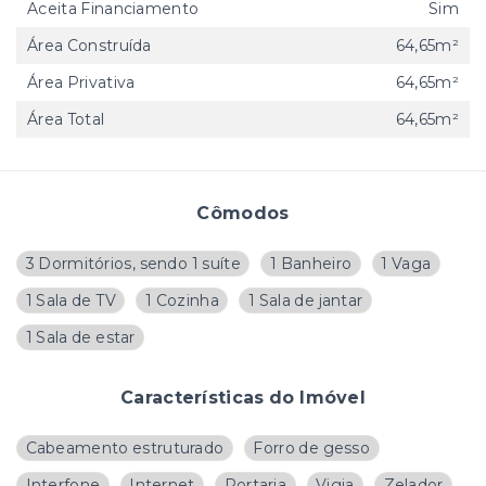
Aceita Financiamento
Sim
Área Construída
64,65m²
Área Privativa
64,65m²
Área Total
64,65m²
Cômodos
3 Dormitórios, sendo 1 suíte
1 Banheiro
1 Vaga
1 Sala de TV
1 Cozinha
1 Sala de jantar
1 Sala de estar
Características do Imóvel
Cabeamento estruturado
Forro de gesso
Interfone
Internet
Portaria
Vigia
Zelador