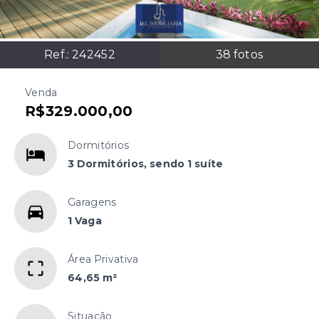
Ref.:
242452
38
fotos
Venda
R$329.000,00
Dormitórios
3 Dormitórios, sendo 1 suíte
Garagens
1 Vaga
Área Privativa
64,65 m²
Situação