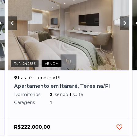
Ref.:
242555
VENDA
Itararé - Teresina/PI
Apartamento em Itararé, Teresina/PI
Dormitórios
2
, sendo
1
suíte
Garagens
1
R$222.000,00