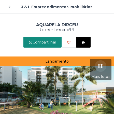
J & L Empreendimentos Imobiliários
AQUARELA DIRCEU
Itararé - Teresina/PI
Compartilhar
Lançamento
Mais fotos