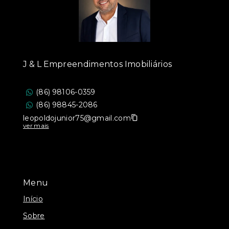
J & L Empreendimentos Imobiliários
(86) 98106-0359
(86) 98845-2086
leopoldojunior75@gmail.com
ver mais
Menu
Início
Sobre