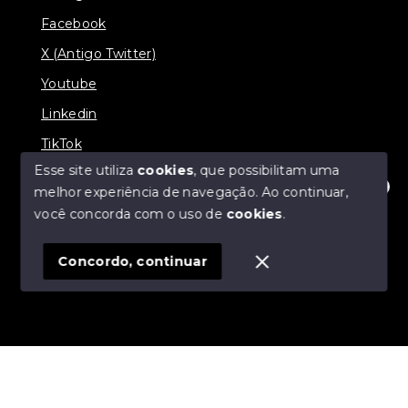
Facebook
X (Antigo Twitter)
Youtube
Linkedin
TikTok
Esse site utiliza
cookies
, que possibilitam uma
melhor experiência de navegação.
Ao continuar,
Olá! Estamos disponíveis para te ajudar.
você concorda com o uso de
cookies
.
© Copyright 2026 - J & L Empreendimentos
Imobiliários - Todos os direitos reservados
Concordo, continuar
SITE PARA IMOBILIARIA
Início
Histórico
Favoritos