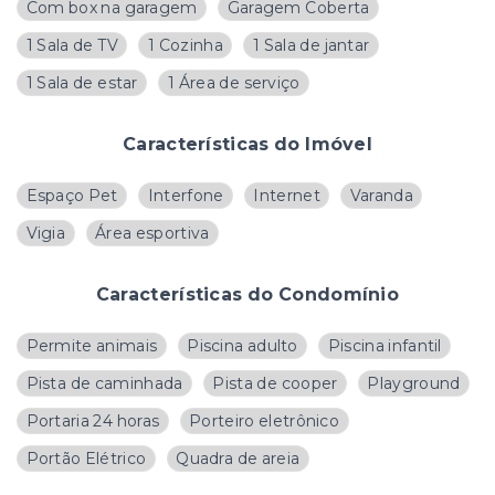
Com box na garagem
Garagem Coberta
1 Sala de TV
1 Cozinha
1 Sala de jantar
1 Sala de estar
1 Área de serviço
Características do Imóvel
Espaço Pet
Interfone
Internet
Varanda
Vigia
Área esportiva
Características do Condomínio
Permite animais
Piscina adulto
Piscina infantil
Pista de caminhada
Pista de cooper
Playground
Portaria 24 horas
Porteiro eletrônico
Portão Elétrico
Quadra de areia