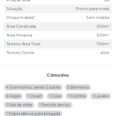
Posição solar
Sul
Situação
Pronto para morar
Possui mobília?
Sem mobília
Área Construída
300m²
Área Privativa
300m²
Terreno Área Total
700m²
Terreno Frente
40m
Cômodos
4 Dormitórios, sendo 2 suítes
3 Banheiros
6 Vagas
1 Closet
1 Copa
1 Cozinha
1 Lavabo
1 Sala de estar
1 Área de serviço
1 Dependência p/empregada