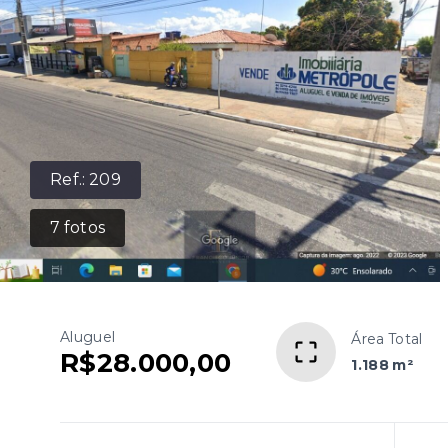
Ref.:
209
7
fotos
Aluguel
Área Total
R$28.000,00
1.188 m²