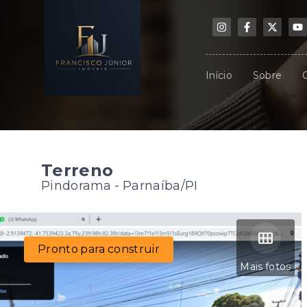
Início
Sobre
Terreno
Pindorama - Parnaíba/PI
Pronto para construir
Mais fotos