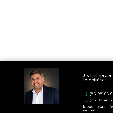
J & L Empree
Imobiliários
(86) 98106-
(86) 98845-
leopoldojunior
ver mais