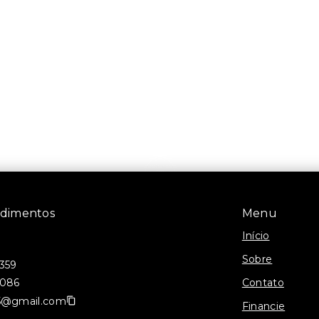
ndimentos
Menu
Início
Sobre
0359
Contato
2086
75@gmail.com
Financie