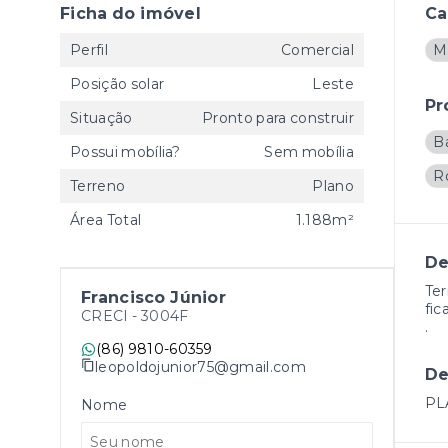
Ficha do imóvel
Ca
Perfil
Comercial
M
Posição solar
Leste
Pr
Situação
Pronto para construir
B
Possui mobília?
Sem mobília
R
Terreno
Plano
Área Total
1.188m²
De
Ter
Francisco Júnior
fic
CRECI -
3004F
.
(86) 9810-60359
leopoldojunior75@gmail.com
De
PL
Nome