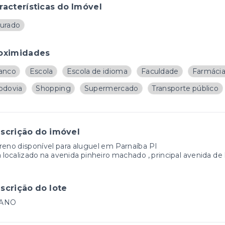
racterísticas do Imóvel
urado
oximidades
anco
Escola
Escola de idioma
Faculdade
Farmáci
odovia
Shopping
Supermercado
Transporte público
scrição do imóvel
reno disponível para aluguel em Parnaíba PI
a localizado na avenida pinheiro machado , principal avenida de 
scrição do lote
ANO