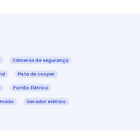
Câmeras de segurança
nd
Pista de cooper
s
Portão Elétrico
amado
Gerador elétrico