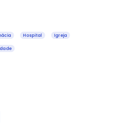
mácia
Hospital
Igreja
ldade