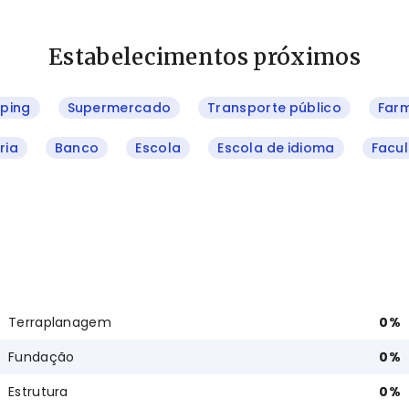
Estabelecimentos próximos
ping
Supermercado
Transporte público
Far
ria
Banco
Escola
Escola de idioma
Facu
Terraplanagem
0
%
Fundação
0
%
Estrutura
0
%