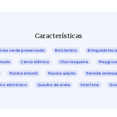
Características
Área verde preservada
Bicicletário
Brinquedoteca
amado
Cerca elétrica
Churrasqueira
Playgrou
Piscina infantil
Piscina adulto
Permite animai
iro eletrônico
Quadra de areia
Interfone
Gr